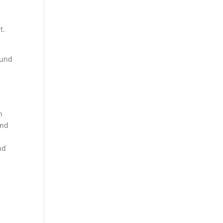
:
t.
 und
n
und
nd