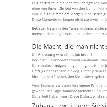
Es gibt Berufe, die nur selten Schlagzeilen m
einer von ihnen. Sie lebt von den kleinen Mom
eine ruhige Stimme am Morgen, eine Beruhigu
Diese Momente verlangen nicht nach Aufmerks
Betreuer treten in den Tagesrhythmus andere
menschlichen Rhythmus. Sie tun dies beharrlic
Die Macht, die man nicht
Die Betreuung wird oft als Job bezeichnet, aber
Beruf ist. Sie erfordert sowohl emotionale St
Durchhaltevermögen – tagein, tagaus. Hinter j
Umzug über Grenzen hinweg. Hinter jedem Läch
hinter jedem Frieden, den Sie anderen geben, s
Viele Betreuer verlassen ihre eigene Familie, 
gewöhnliche Tage, familiäre Momente und vert
Sicherheit haben kann. Diese Distanz wird sel
Zuhause, wo immer Sie s