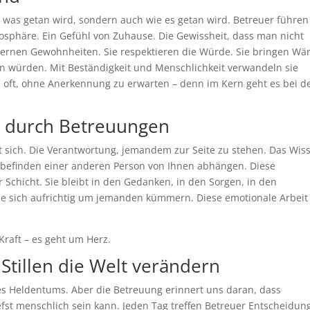
, was getan wird, sondern auch wie es getan wird. Betreuer führen
mosphäre. Ein Gefühl von Zuhause. Die Gewissheit, dass man nicht
ie lernen Gewohnheiten. Sie respektieren die Würde. Sie bringen W
len würden. Mit Beständigkeit und Menschlichkeit verwandeln sie
s oft, ohne Anerkennung zu erwarten – denn im Kern geht es bei d
g durch Betreuungen
t sich. Die Verantwortung, jemandem zur Seite zu stehen. Das Wis
lbefinden einer anderen Person von Ihnen abhängen. Diese
Schicht. Sie bleibt in den Gedanken, in den Sorgen, in den
ie sich aufrichtig um jemanden kümmern. Diese emotionale Arbeit 
Kraft – es geht um Herz.
 Stillen die Welt verändern
des Heldentums. Aber die Betreuung erinnert uns daran, dass
fst menschlich sein kann. Jeden Tag treffen Betreuer Entscheidun