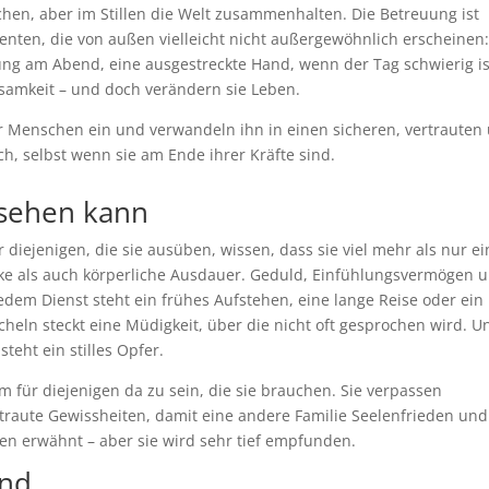
achen, aber im Stillen die Welt zusammenhalten. Die Betreuung ist
enten, die von außen vielleicht nicht außergewöhnlich erscheinen
ng am Abend, eine ausgestreckte Hand, wenn der Tag schwierig is
amkeit – und doch verändern sie Leben.
r Menschen ein und verwandeln ihn in einen sicheren, vertrauten
h, selbst wenn sie am Ende ihrer Kräfte sind.
 sehen kann
 diejenigen, die sie ausüben, wissen, dass sie viel mehr als nur ei
ärke als auch körperliche Ausdauer. Geduld, Einfühlungsvermögen 
edem Dienst steht ein frühes Aufstehen, eine lange Reise oder ein
eln steckt eine Müdigkeit, über die nicht oft gesprochen wird. U
teht ein stilles Opfer.
um für diejenigen da zu sein, die sie brauchen. Sie verpassen
raute Gewissheiten, damit eine andere Familie Seelenfrieden und
ten erwähnt – aber sie wird sehr tief empfunden.
ind