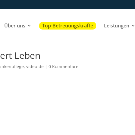
Über uns
Top-Betreuungskräfte
Leistungen
dert Leben
ankenpflege
,
video-de
|
0 Kommentare