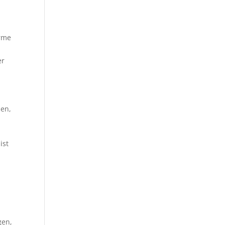
ärme
er
sen,
ist
gen,