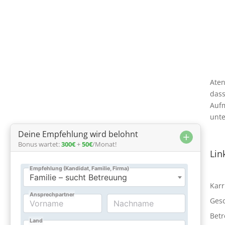
Aten
dass
Aufm
unte
Deine Empfehlung wird belohnt
+
Bonus wartet:
300€
+
50€
/Monat!
Kontaktieren Sie uns
Lin

0800 000 4500
Karr
Ges

info@atenapflege.de
Bet