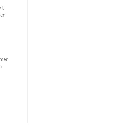
rt,
nen
mmer
n