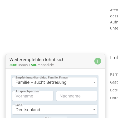
Aten
dass
Aufm
unte
Kontaktieren Sie uns
Lin
Weiterempfehlen lohnt sich
+
300€
Bonus +
50€
monatlich!

0800 000 4500
Karr
Ges

info@atenapflege.de
Bet
Unte