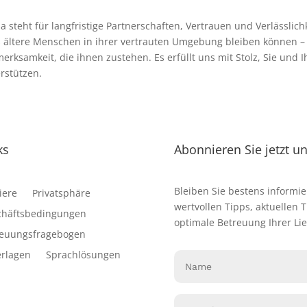
a steht für langfristige Partnerschaften, Vertrauen und Verlässlich
 ältere Menschen in ihrer vertrauten Umgebung bleiben können – 
erksamkeit, die ihnen zustehen. Es erfüllt uns mit Stolz, Sie und 
rstützen.
ks
Abonnieren Sie jetzt u
Bleiben Sie bestens informie
iere
Privatsphäre
wertvollen Tipps, aktuellen 
chäftsbedingungen
optimale Betreuung Ihrer Lie
reuungsfragebogen
rlagen
Sprachlösungen
Name
(erforderlich)
Vorname
Email