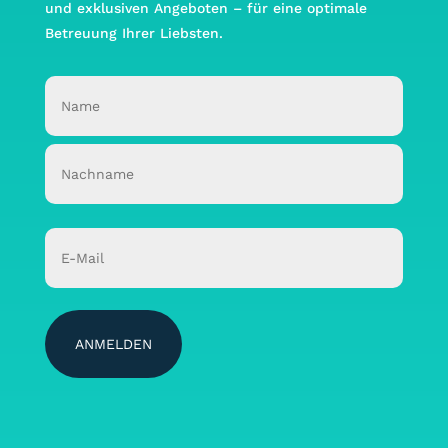
und exklusiven Angeboten – für eine optimale
Betreuung Ihrer Liebsten.
Name
(erforderlich)
Vorname
Nachname
Email
(erforderlich)