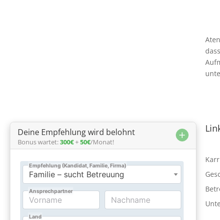
Aten
dass
Aufm
unte
Kontaktieren Sie uns
Lin
Deine Empfehlung wird belohnt
+
Bonus wartet:
300€
+
50€
/Monat!

0800 000 4500
Karr
Ges

info@atenapflege.de
Bet
Unte