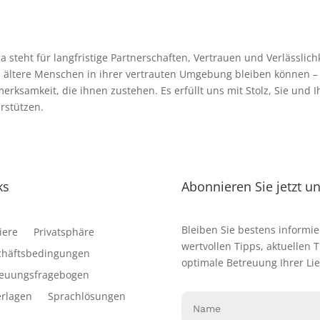
a steht für langfristige Partnerschaften, Vertrauen und Verlässlich
 ältere Menschen in ihrer vertrauten Umgebung bleiben können – 
erksamkeit, die ihnen zustehen. Es erfüllt uns mit Stolz, Sie und 
rstützen.
ks
Abonnieren Sie jetzt u
Bleiben Sie bestens informie
iere
Privatsphäre
wertvollen Tipps, aktuellen 
chäftsbedingungen
optimale Betreuung Ihrer Lie
reuungsfragebogen
rlagen
Sprachlösungen
Name
(erforderlich)