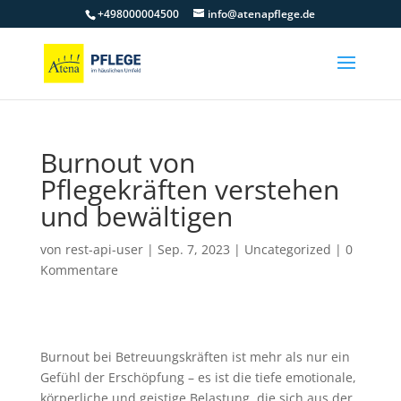
+498000004500
info@atenapflege.de
Burnout von
Pflegekräften verstehen
und bewältigen
von
rest-api-user
|
Sep. 7, 2023
|
Uncategorized
|
0
Kommentare
Burnout bei Betreuungskräften ist mehr als nur ein
Gefühl der Erschöpfung – es ist die tiefe emotionale,
körperliche und geistige Belastung, die sich aus der